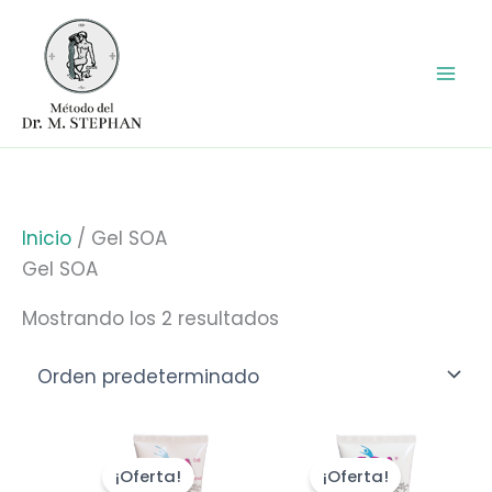
Ir
al
contenido
Inicio
/ Gel SOA
Gel SOA
Mostrando los 2 resultados
El
El
El
El
precio
precio
precio
precio
¡Oferta!
¡Oferta!
original
actual
original
actual