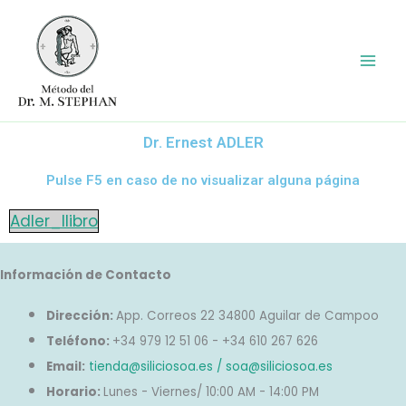
Ir
al
contenido
Dr. Ernest ADLER
Pulse F5 en caso de no visualizar alguna página
Adler_llibro
Información de Contacto
Dirección:
App. Correos 22 34800 Aguilar de Campoo
Teléfono:
+34 979 12 51 06 - +34 610 267 626
Email:
tienda@siliciosoa.es / soa@siliciosoa.es
Horario:
Lunes - Viernes/ 10:00 AM - 14:00 PM