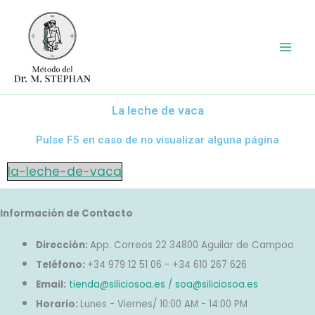
Ir
al
contenido
La leche de vaca
Pulse F5 en caso de no visualizar alguna página
la-leche-de-vaca
Información de Contacto
Dirección:
App. Correos 22 34800 Aguilar de Campoo
Teléfono:
+34 979 12 51 06 - +34 610 267 626
Email:
tienda@siliciosoa.es / soa@siliciosoa.es
Horario:
Lunes - Viernes/ 10:00 AM - 14:00 PM